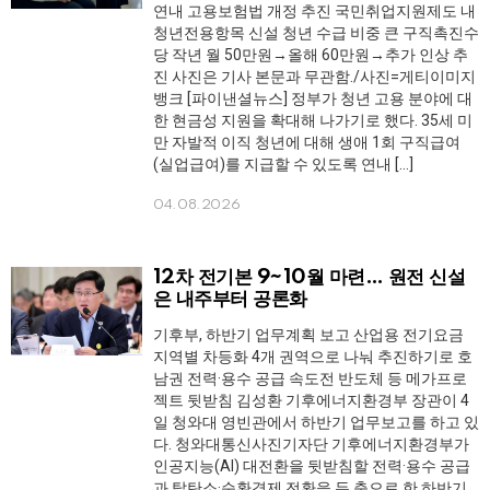
연내 고용보험법 개정 추진 국민취업지원제도 내
청년전용항목 신설 청년 수급 비중 큰 구직촉진수
당 작년 월 50만원→올해 60만원→추가 인상 추
진 사진은 기사 본문과 무관함./사진=게티이미지
뱅크 [파이낸셜뉴스] 정부가 청년 고용 분야에 대
한 현금성 지원을 확대해 나가기로 했다. 35세 미
만 자발적 이직 청년에 대해 생애 1회 구직급여
(실업급여)를 지급할 수 있도록 연내 […]
04.08.2026
12차 전기본 9~10월 마련… 원전 신설
은 내주부터 공론화
기후부, 하반기 업무계획 보고 산업용 전기요금
지역별 차등화 4개 권역으로 나눠 추진하기로 호
남권 전력·용수 공급 속도전 반도체 등 메가프로
젝트 뒷받침 김성환 기후에너지환경부 장관이 4
일 청와대 영빈관에서 하반기 업무보고를 하고 있
다. 청와대통신사진기자단 기후에너지환경부가
인공지능(AI) 대전환을 뒷받침할 전력·용수 공급
과 탈탄소·순환경제 전환을 두 축으로 한 하반기