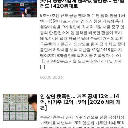
美·日 공동개입에 엔화값 급반등… 원·달
러도 1420원대로
6조~7조엔 규모 공동 엔화 매수 엔·달러 환율 164
엔→155엔대로 시장선 엔캐리 청산 가능성 촉각
원달러 환율 ‘9개월만에 최저치’ 3일 서울 중구 명
동의 한 환전소에 원·달러를 비롯한 환율이 표시
돼 있다. 원·달러 환율은 달러 수급이 개선되고 한
국은행의 기준금리 인상으로 한미 금리 차도 줄어
들면서 하락세를 보여 지난달 31일 1418원까지
떨어지며 9개월 만에 최저치를 기록했다. 뉴스1
【파이낸셜뉴스 서울·도쿄=김경민 김태일 기자
[…]
03.08.2026
안 살면 稅폭탄… 거주 공제 12억→14
억, 비거주 12억→9억 [2026 세제 개
편]
부동산 종부세 공제 거주기간으로 전환 공정시장
가액비율 내년부터 70% 양도세 거주만 최대 80%