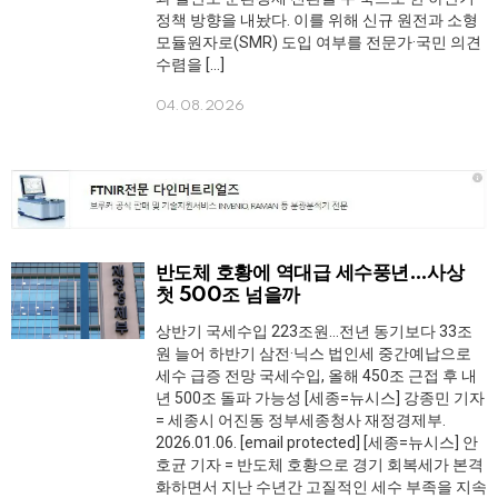
정책 방향을 내놨다. 이를 위해 신규 원전과 소형
모듈원자로(SMR) 도입 여부를 전문가·국민 의견
수렴을 […]
04.08.2026
반도체 호황에 역대급 세수풍년…사상
첫 500조 넘을까
상반기 국세수입 223조원…전년 동기보다 33조
원 늘어 하반기 삼전·닉스 법인세 중간예납으로
세수 급증 전망 국세수입, 올해 450조 근접 후 내
년 500조 돌파 가능성 [세종=뉴시스] 강종민 기자
= 세종시 어진동 정부세종청사 재정경제부.
2026.01.06. [email protected] [세종=뉴시스] 안
호균 기자 = 반도체 호황으로 경기 회복세가 본격
화하면서 지난 수년간 고질적인 세수 부족을 지속