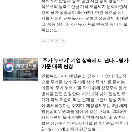
국제유가 안정과 정부 할인 지원 등의 영향으로
석유류와 농축수산물 가격 오름세가 둔화하면서
전체 물가 상승폭이 축소됐다. 다만 식료품·에너
지를 제외한 근원물가는 오히려 상승폭이 확대됐
고, 중동 정세와 국제유가·환율 변동성 등 대외 불
확실성도 […]
04.08.2026
‘주가 누르기’ 기업 상속세 더 낸다…평가
기준 대폭 변경
연합뉴스. [파이낸셜뉴스] 정부가 기업이 의도적
으로 주가를 낮게 유지해 상속·증여세를 줄이는
이른바 ‘주가 누르기’를 막기 위해 상장주식 평가
방식을 전면 손질한다. 시가보다 낮게 형성된 주
가가 과세 기준이 되는 문제를 보완해 정상 가격
에 과세하겠다는 취지다. 재정경제부는 3일 세제
발전심의위원회를 열어 이 같은 내용의 ‘2026년
세제개편안’을 확정했다. 현행 상속세 및 증여세
법은 상장주식의 평가가액을 평가기준일 전후 각
2개월간 거래소 종가 평균으로 […]