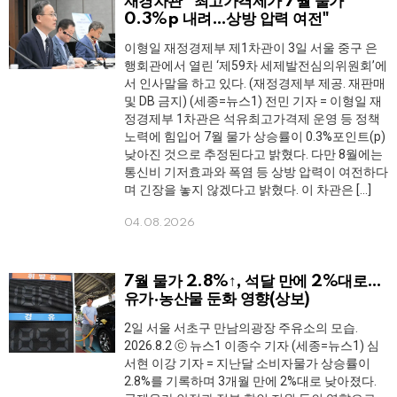
재경차관 "최고가격제가 7월 물가
0.3%p 내려…상방 압력 여전"
이형일 재정경제부 제1차관이 3일 서울 중구 은
행회관에서 열린 ‘제59차 세제발전심의위원회’에
서 인사말을 하고 있다. (재정경제부 제공. 재판매
및 DB 금지) (세종=뉴스1) 전민 기자 = 이형일 재
정경제부 1차관은 석유최고가격제 운영 등 정책
노력에 힘입어 7월 물가 상승률이 0.3%포인트(p)
낮아진 것으로 추정된다고 밝혔다. 다만 8월에는
통신비 기저효과와 폭염 등 상방 압력이 여전하다
며 긴장을 놓지 않겠다고 밝혔다. 이 차관은 […]
04.08.2026
7월 물가 2.8%↑, 석달 만에 2%대로…
유가·농산물 둔화 영향(상보)
2일 서울 서초구 만남의광장 주유소의 모습.
2026.8.2 ⓒ 뉴스1 이종수 기자 (세종=뉴스1) 심
서현 이강 기자 = 지난달 소비자물가 상승률이
2.8%를 기록하며 3개월 만에 2%대로 낮아졌다.